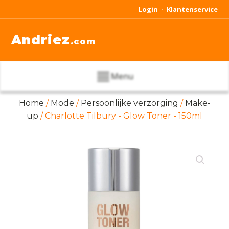
Login -
Klantenservice
Andriez
.com
Menu
Home
/
Mode
/
Persoonlijke verzorging
/
Make-
up
/ Charlotte Tilbury - Glow Toner - 150ml