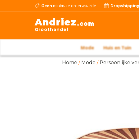
Geen
minimale orderwaarde
Dropshippin
Andriez
.com
Groothandel
Mode
Huis en Tuin
Home
/
Mode
/
Persoonlijke ve