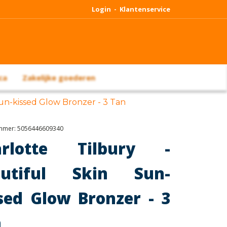
Login -
Klantenservice
ca
Zakelijke goederen
Sun-kissed Glow Bronzer - 3 Tan
ummer:
5056446609340
arlotte Tilbury -
autiful Skin Sun-
sed Glow Bronzer - 3
n