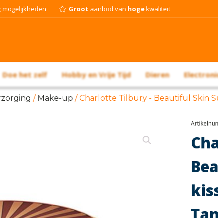
g
mogelijkheden
Groot
aanbod van
hoge
kwaliteit
Doe het zelf
Hobby en Vrije Tijd
Dieren
Electroni
rzorging
/
Make-up
/ Charlotte Tilbury - Beautiful Skin 
Artikeln
Ch
Be
kis
Ta