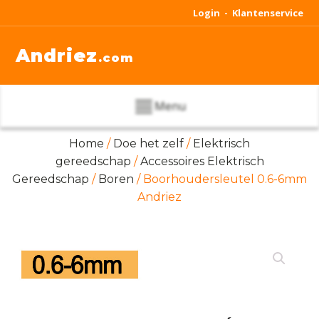
Login -
Klantenservice
Andriez
.com
Menu
Home
/
Doe het zelf
/
Elektrisch
gereedschap
/
Accessoires Elektrisch
Gereedschap
/
Boren
/ Boorhoudersleutel 0.6-6mm
Andriez