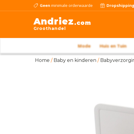
Geen
minimale orderwaarde
Dropshippin
Andriez
.com
Groothandel
Mode
Huis en Tuin
Home
/
Baby en kinderen
/
Babyverzorgi