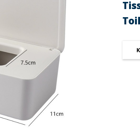
Tis
Toi
K