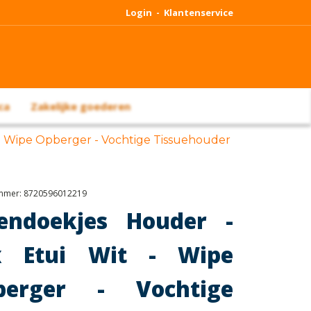
Login -
Klantenservice
ca
Zakelijke goederen
 - Wipe Opberger - Vochtige Tissuehouder
ummer:
8720596012219
lendoekjes Houder -
x Etui Wit - Wipe
berger - Vochtige