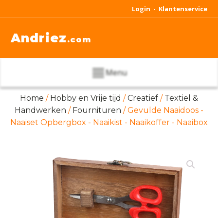
Login -
Klantenservice
Andriez
.com
Menu
Home
/
Hobby en Vrije tijd
/
Creatief
/
Textiel &
Handwerken
/
Fournituren
/ Gevulde Naaidoos -
Naaiset Opbergbox - Naaikist - Naaikoffer - Naaibox