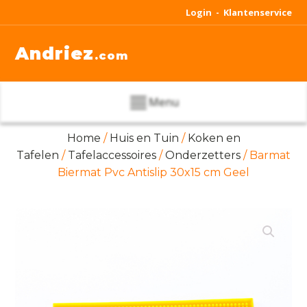
Login -
Klantenservice
Andriez
.com
Menu
Home
/
Huis en Tuin
/
Koken en
Tafelen
/
Tafelaccessoires
/
Onderzetters
/ Barmat
Biermat Pvc Antislip 30x15 cm Geel