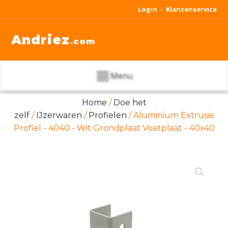
Login -
Klantenservice
Andriez
.com
Menu
Home
/
Doe het
zelf
/
IJzerwaren
/
Profielen
/ Aluminium Extrusie
Profiel - 4040 - Wit Grondplaat Voetplaat - 40x40