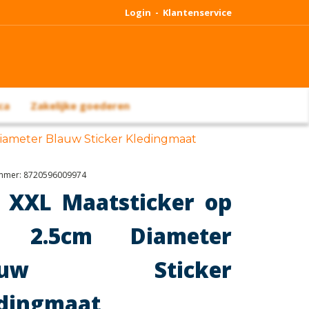
Login -
Klantenservice
ca
Zakelijke goederen
Diameter Blauw Sticker Kledingmaat
ummer:
8720596009974
 XXL Maatsticker op
l 2.5cm Diameter
lauw Sticker
dingmaat