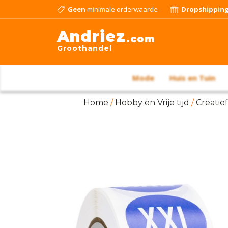
Geen
minimale orderwaarde
Dropshippin
Andriez
.com
Groothandel
Mode
Huis en Tuin
Home
/
Hobby en Vrije tijd
/
Creatief