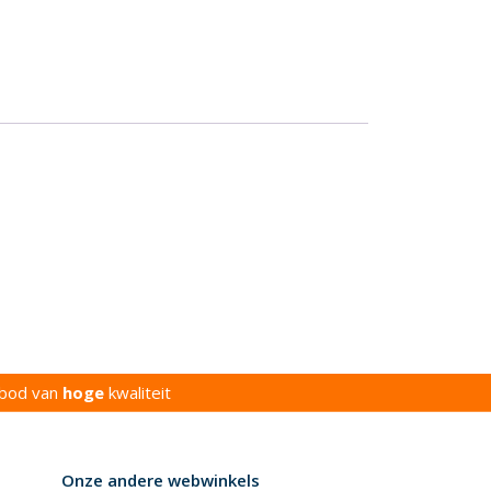
bod van
hoge
kwaliteit
Onze andere webwinkels