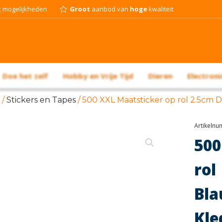
g
mogelijkheden
Groot
aanbod van
hoge
kwaliteit
Doe het zelf
Hobby en Vrije Tijd
Dieren
Electroni
/
Stickers en Tapes
/ 500 XXL Maatsticker op rol 2.5cm 
Artikeln
500
ro
B
Kle