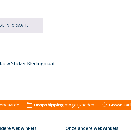
DE INFORMATIE
lauw Sticker Kledingmaat
derwaarde
Dropshipping
mogelijkheden
Groot
aan
ndere webwinkels
Onze andere webwinkels