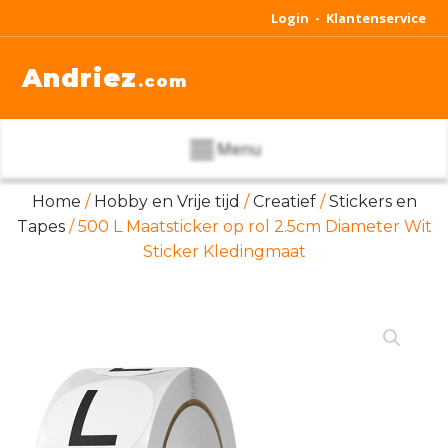
Login -
Klantenservice
Andriez
.com
Menu
Home
/
Hobby en Vrije tijd
/
Creatief
/
Stickers en
Tapes
/ 500 L Maatsticker op rol 2.5cm Diameter Wit
Sticker Kledingmaat