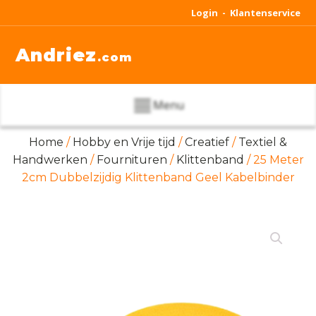
Login -
Klantenservice
Andriez
.com
Menu
Home
/
Hobby en Vrije tijd
/
Creatief
/
Textiel &
Handwerken
/
Fournituren
/
Klittenband
/ 25 Meter
2cm Dubbelzijdig Klittenband Geel Kabelbinder