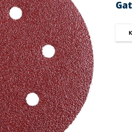
Gat
K