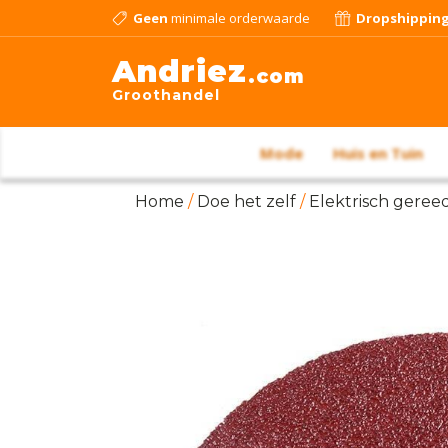
Geen
minimale orderwaarde
Dropshippin
Andriez
.com
Groothandel
Mode
Huis en Tuin
Home
/
Doe het zelf
/
Elektrisch geree