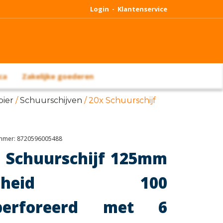
Login -
Klantenservice
ca
Zakelijke goederen
ier
/
Schuurschijven
/ 20x Schuurschijf
ummer:
8720596005488
 Schuurschijf 125mm
ijnheid 100
perforeerd met 6