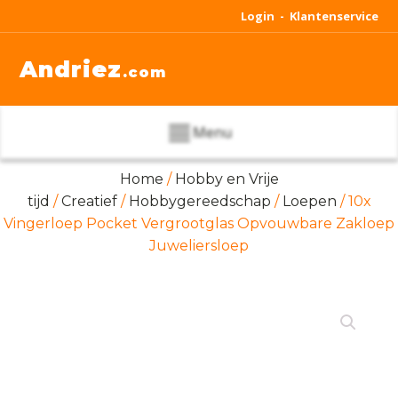
Login -
Klantenservice
Andriez
.com
Menu
Home
/
Hobby en Vrije
tijd
/
Creatief
/
Hobbygereedschap
/
Loepen
/ 10x
Vingerloep Pocket Vergrootglas Opvouwbare Zakloep
Juweliersloep