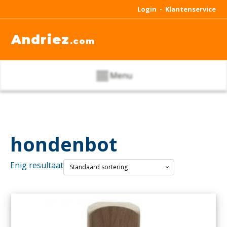
Login -
Klantenservice
Andriez
.com
Menu
hondenbot
Enig resultaat