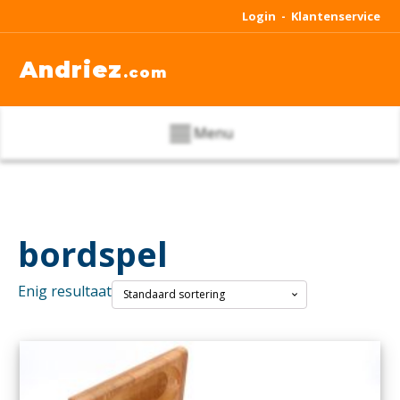
Login -
Klantenservice
Andriez
.com
Menu
bordspel
Enig resultaat