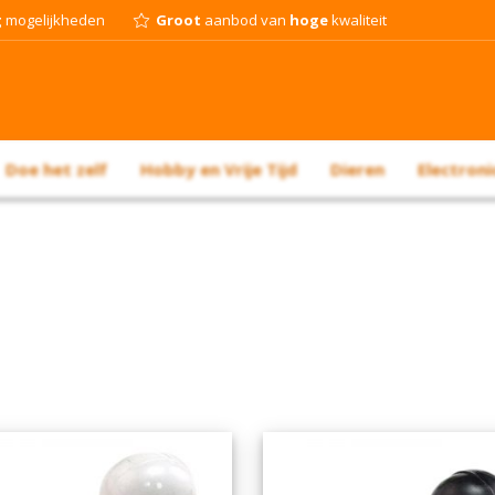
g
mogelijkheden
Groot
aanbod van
hoge
kwaliteit
Doe het zelf
Hobby en Vrije Tijd
Dieren
Electroni