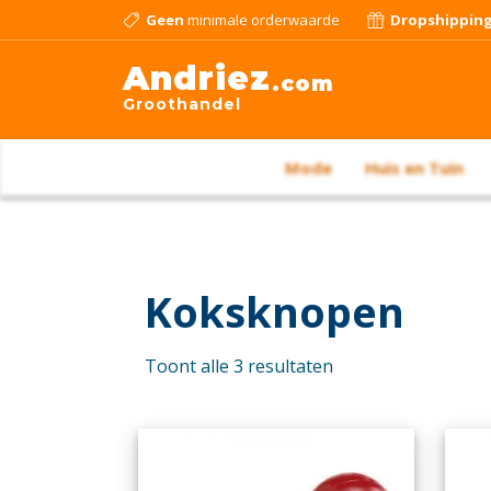
Geen
minimale orderwaarde
Dropshippin
Andriez
.com
Groothandel
Mode
Huis en Tuin
Koksknopen
Toont alle 3 resultaten