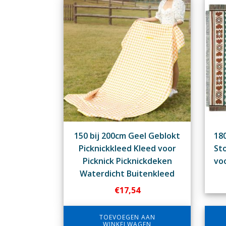
150 bij 200cm Geel Geblokt
180
Picknickkleed Kleed voor
Sto
Picknick Picknickdeken
voo
Waterdicht Buitenkleed
€
17,54
TOEVOEGEN AAN
WINKELWAGEN