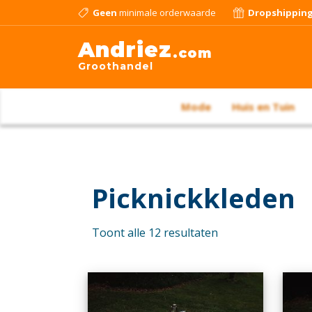
Geen
minimale orderwaarde
Dropshippin
Andriez
.com
Groothandel
Mode
Huis en Tuin
Picknickkleden
Toont alle 12 resultaten