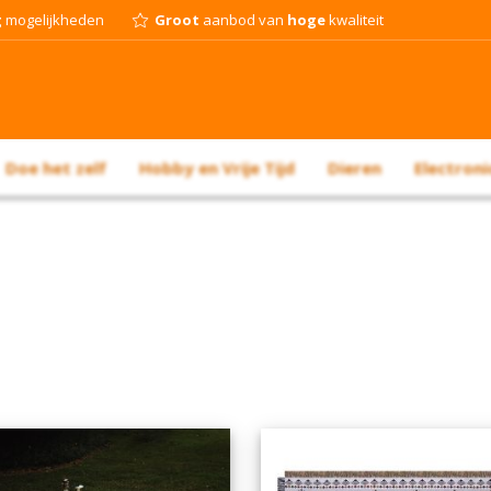
g
mogelijkheden
Groot
aanbod van
hoge
kwaliteit
Doe het zelf
Hobby en Vrije Tijd
Dieren
Electroni