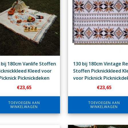
 bij 180cm Vanlife Stoffen
130 bij 180cm Vintage R
icknickkleed Kleed voor
Stoffen Picknickkleed Kl
Picknick Picknickdeken
voor Picknick Picknickd
€
23,65
€
23,65
TOEVOEGEN AAN
TOEVOEGEN AAN
WINKELWAGEN
WINKELWAGEN