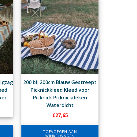
Zigzag
200 bij 200cm Blauw Gestreept
eed
Picknickkleed Kleed voor
eken
Picknick Picknickdeken
Waterdicht
€
27,65
TOEVOEGEN AAN
WINKELWAGEN