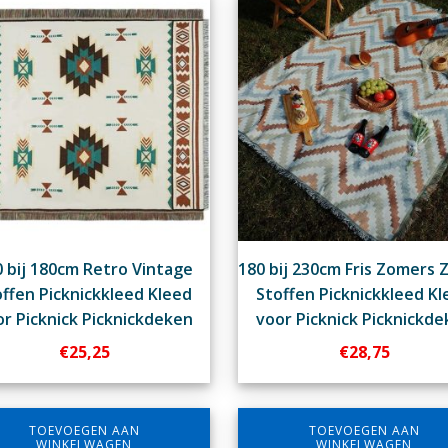
 bij 180cm Retro Vintage
180 bij 230cm Fris Zomers 
ffen Picknickkleed Kleed
Stoffen Picknickkleed Kl
r Picknick Picknickdeken
voor Picknick Picknickd
€
25,25
€
28,75
TOEVOEGEN AAN
TOEVOEGEN AAN
WINKELWAGEN
WINKELWAGEN