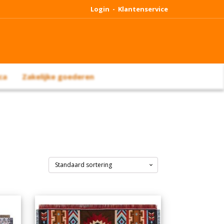
Login -
Klantenservice
ca
Zakelijke goederen