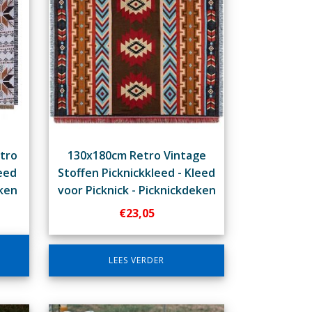
etro
130x180cm Retro Vintage
eed
Stoffen Picknickkleed - Kleed
eken
voor Picknick - Picknickdeken
€
23,05
LEES VERDER