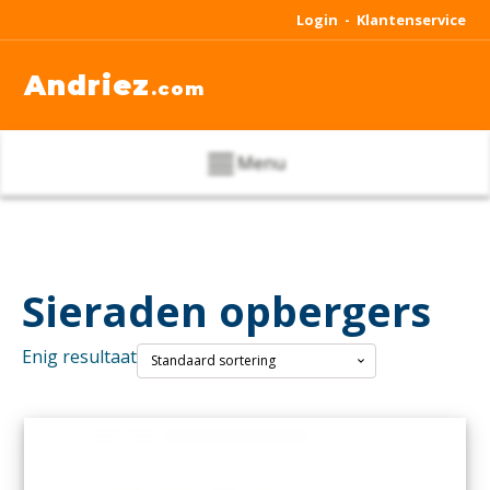
Login -
Klantenservice
Andriez
.com
Menu
Sieraden opbergers
Enig resultaat