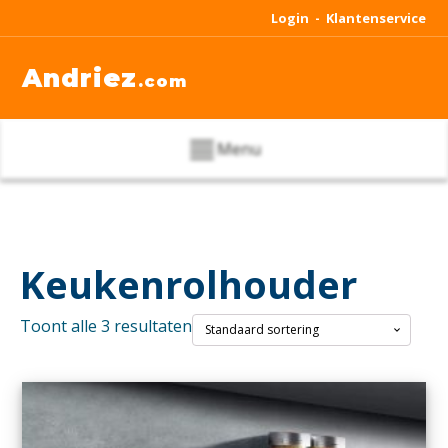
Login -
Klantenservice
Andriez
.com
Menu
Keukenrolhouder
Toont alle 3 resultaten