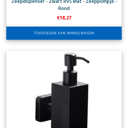
Zeepdispenser - Zwart RVS Mat - Zeeppompje -
Rond
€
18,27
TOEVOEGEN AAN WINKELWAGEN