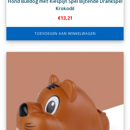
Hond Bulldog met Kiespijn Spel Bijtende Drankspel
Krokodil
€
13,21
TOEVOEGEN AAN WINKELWAGEN